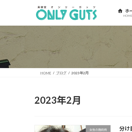
コ
ナ
ン
ビ
ホ
HOM
テ
ゲ
ン
ー
ツ
シ
へ
ョ
ス
ン
キ
に
ッ
移
プ
動
HOME
ブログ
2023年2月
2023年2月
分け
女性の施術例