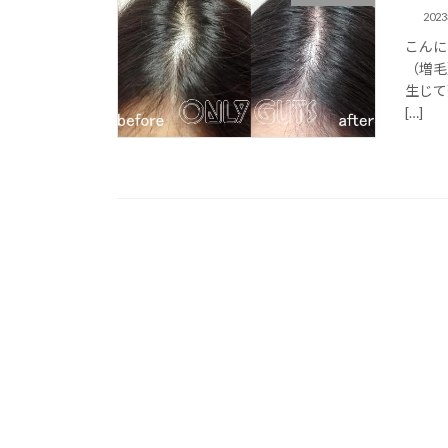
202
こんに
（増毛
生じて
[…]