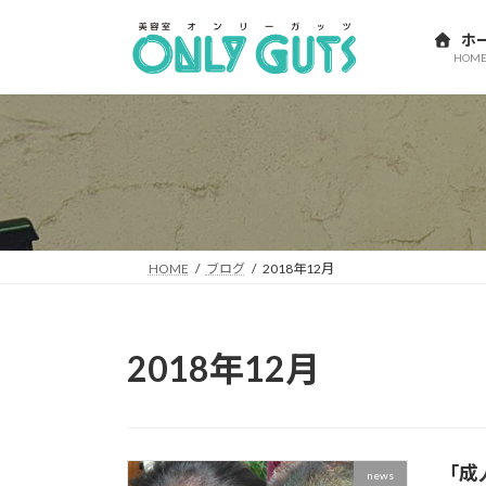
コ
ナ
ン
ビ
ホ
HOM
テ
ゲ
ン
ー
ツ
シ
へ
ョ
ス
ン
キ
に
ッ
移
プ
動
HOME
ブログ
2018年12月
2018年12月
「成
news