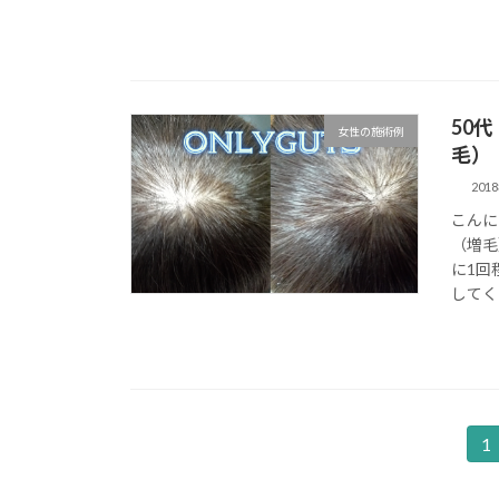
50
女性の施術例
毛）
201
こんに
（増毛
に1回
してく
投
1
固
定
稿