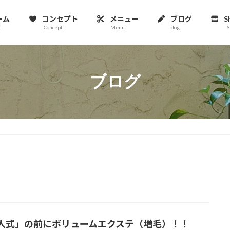
ーム
コンセプト
メニュー
ブログ
S
E
Concept
Menu
blog
S
ブログ
人式」の前にボリュームエクステ（増毛）！！