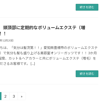
続きを読む
代 頭頂部に定期的なボリュームエクステ（増
！！
8年12月20日
ちは、「気分は髪次第！！」愛知県豊橋市のボリュームエクステ
）で気分も髪も盛り上げる美容室オンリーガッツです！！ 3か月
程度、カット＆ヘアカラーと共にボリュームエクステ（増毛）を
ださるお客様です。 […]
続きを読む
2
3
»
固
固
定
定