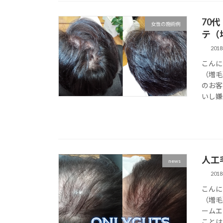
70
女性の施術例
テ（
201
こんに
（増毛
のお客
いし嫌
人工
news
201
こんに
（増毛
ームエ
ことは