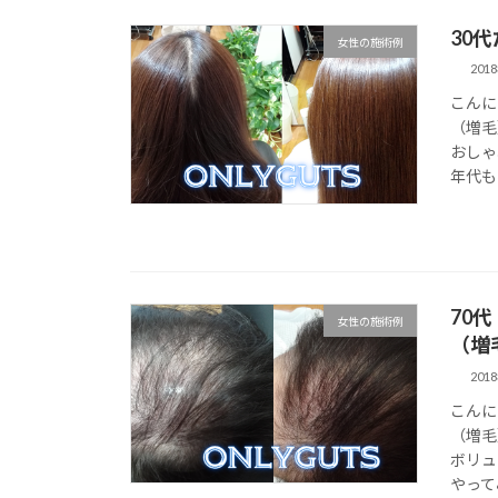
30
女性の施術例
201
こんに
（増毛
おしゃ
年代も
70
女性の施術例
（増
201
こんに
（増毛
ボリュ
やって