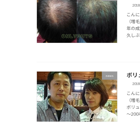
201
こんに
（増毛
年の成
久しぶ
ボリ
news
201
こんに
（増毛
ボリュ
～200本