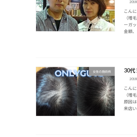
201
こんに
（増毛
ーガッ
金額、
30
女性の施術例
201
こんに
（増毛
原因は
来店い