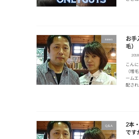
お手
news
毛）
201
こんに
（増毛
ームエ
配され
2本
Q＆A
です