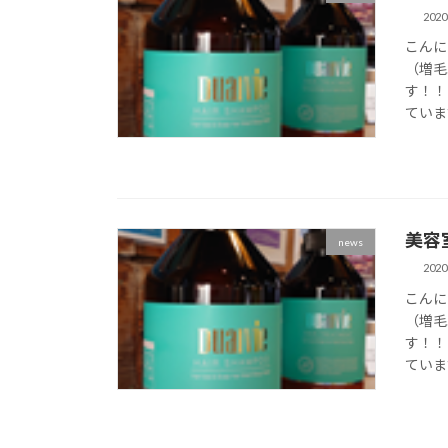
202
こんに
（増毛
す！！
ていま
美容
news
202
こんに
（増毛
す！！
ていま