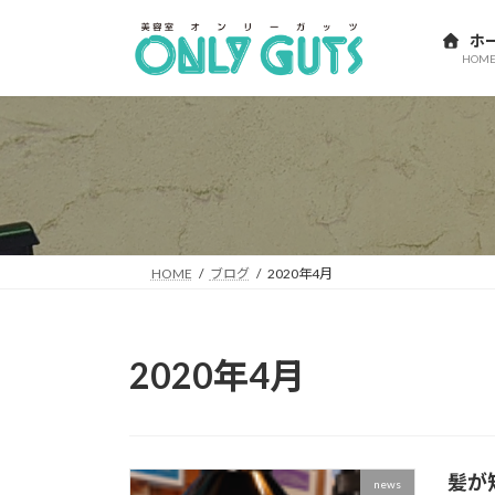
コ
ナ
ン
ビ
ホ
HOM
テ
ゲ
ン
ー
ツ
シ
へ
ョ
ス
ン
キ
に
ッ
移
プ
動
HOME
ブログ
2020年4月
2020年4月
髪が
news