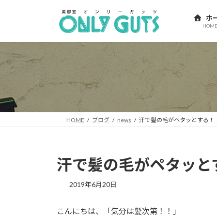
コ
ナ
ン
ビ
ホ
HOM
テ
ゲ
ン
ー
ツ
シ
へ
ョ
ス
ン
キ
に
ッ
移
プ
動
HOME
ブログ
news
汗で髪の毛がペタッとする！
汗で髪の毛がペタッと
2019年6月20日
こんにちは、「気分は髪次第！！」