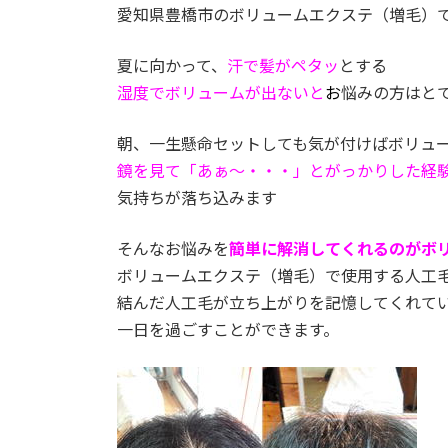
愛知県豊橋市のボリュームエクステ（増毛）
夏に向かって、
汗で髪がペタッ
とする
湿度でボリュームが出ないと
お
悩みの方はと
朝、一生懸命セットしても気が付けばボリュ
鏡を見て「あぁ～・・・」とがっかりした経
気持ちが落ち込みます
そんなお悩みを
簡単に解消してくれるのがボ
ボリュームエクステ（増毛）で使用する人工
結んだ人工毛が立ち上がりを記憶してくれて
一日を過ごすことができます。