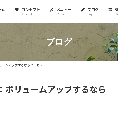
ーム
コンセプト
メニュー
ブログ
S
E
Concept
Menu
blog
S
ブログ
ュームアップするならどっち？
：ボリュームアップするなら