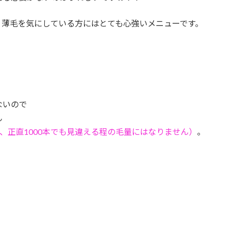
う薄毛を気にしている方にはとても心強いメニューです。
ないので
ん
、正直1000本でも見違える程の毛量にはなりません）
。
。