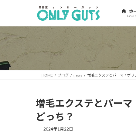
コ
ナ
ン
ビ
ホ
HOM
テ
ゲ
ン
ー
ツ
シ
へ
ョ
ス
ン
キ
に
ッ
移
プ
動
HOME
ブログ
news
増毛エクステとパーマ：ボリ
増毛エクステとパーマ
どっち？
2024年1月22日