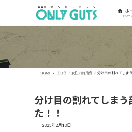
コ
ナ
ン
ビ
ホ
HOM
テ
ゲ
ン
ー
ツ
シ
へ
ョ
ス
ン
キ
に
ッ
移
プ
動
HOME
ブログ
女性の施術例
分け目の割れてしま
分け目の割れてしまう
た！！
2023年2月10日