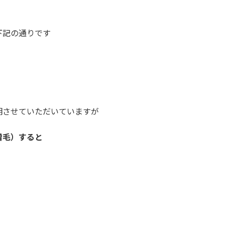
下記の通りです
）
）
明させていただいていますが
増毛）すると