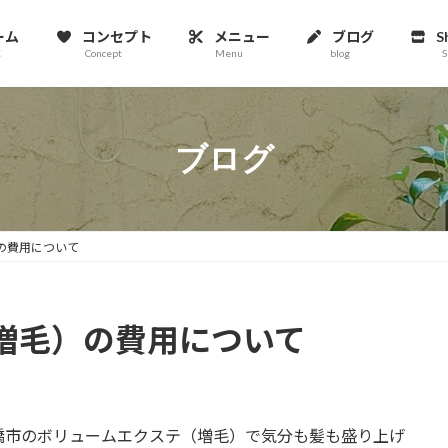
ーム
コンセプト
メニュー
ブログ
S
E
Concept
Menu
blog
S
ブログ
の費用について
増毛）の費用について
橋市のボリュームエクステ（増毛）で気分も髪も盛り上げ