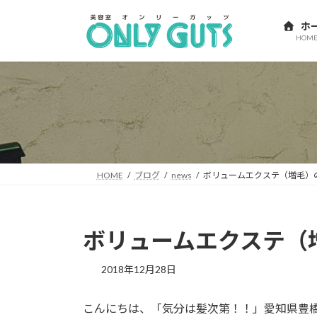
コ
ナ
ン
ビ
ホ
HOM
テ
ゲ
ン
ー
ツ
シ
へ
ョ
ス
ン
キ
に
ッ
移
プ
動
HOME
ブログ
news
ボリュームエクステ（増毛）
ボリュームエクステ（
2018年12月28日
こんにちは、「気分は髪次第！！」愛知県豊