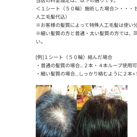
当店の料金設定は、以下の通りです。
＜１シート（５０輪）施術した場合＞・・・ 
人工毛髪代込）
※お客様の髪質によって特殊人工毛髪は使い
※細い髪質の方と普通・太い髪質の方では、
い。
[例]１シート（５０輪）結んだ場合
・普通の髪質の場合…２本・４本ループ使用可能
・細い髪質の場合…しっかり絡むように２本×５０