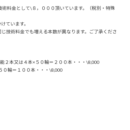
技術料金として\８，０００頂いています。（税別・特殊
分けています。
同じ技術料金でも増える本数が異なります。ご了承くださ
２本又は４本×５０輪＝２００本・・・\8,000
輪＝１００本・・・\8,000