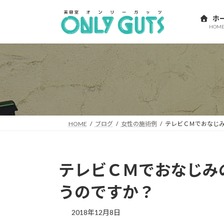
コ
ナ
ン
ビ
ホ
HOM
テ
ゲ
ン
ー
ツ
シ
へ
ョ
ス
ン
キ
に
ッ
移
プ
動
HOME
ブログ
女性の施術例
テレビＣＭでおなじ
テレビＣＭでおなじみ
うのですか？
2018年12月8日