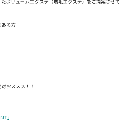
ったボリュームエクステ（増毛エクステ）をご提案させて
のある方
絶対おススメ！！
MENT」