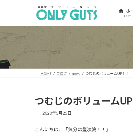
コ
ナ
ン
ビ
ホ
HOM
テ
ゲ
ン
ー
ツ
シ
へ
ョ
ス
ン
キ
に
ッ
移
プ
動
HOME
ブログ
news
つむじのボリュームUP！！
つむじのボリュームU
2020年5月25日
こんにちは、「気分は髪次第！！」